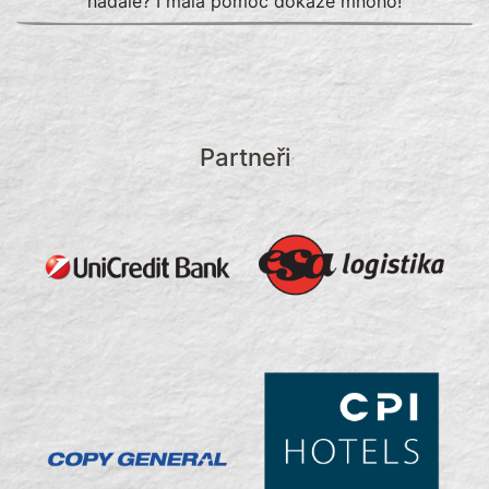
nadále? I malá pomoc dokáže mnoho!
Partneři