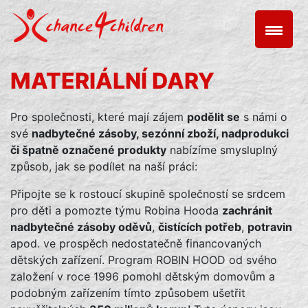
Skip
to
content
MATERIÁLNÍ DARY
Pro společnosti, které mají zájem
podělit se
s námi o
své
nadbytečné zásoby, sezónní zboží, nadprodukci
či špatně označené produkty
nabízíme smysluplný
způsob, jak se podílet na naší práci:
Připojte se k rostoucí skupině společností se srdcem
pro děti a pomozte týmu Robina Hooda
zachránit
nadbytečné zásoby oděvů
,
čistících potřeb
,
potravin
apod. ve prospěch nedostatečně financovaných
dětských zařízení. Program ROBIN HOOD od svého
založení v roce 1996 pomohl dětským domovům a
podobným zařízením tímto způsobem ušetřit