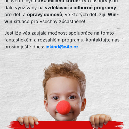
neuvěřitelných
350 milionů korun
! Tyto úspory jsou
dále využívány na
vzdělávací a odborné programy
pro děti a
opravy domovů
, ve kterých děti žijí.
Win-
win
situace pro všechny zúčastněné!
Jestliže vás zaujala možnost spolupráce na tomto
fantastickém a rozsáhlém programu, kontaktujte nás
prosím ještě dnes:
inkind@c4c.cz