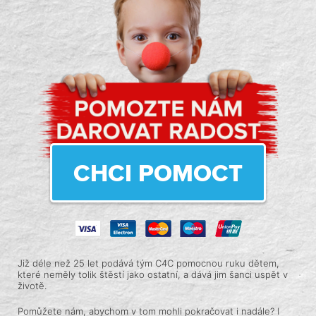
CHCI POMOCT
Již déle než 25 let podává tým C4C pomocnou ruku dětem,
které neměly tolik štěstí jako ostatní, a dává jim šanci uspět v
životě.
Pomůžete nám, abychom v tom mohli pokračovat i nadále? I