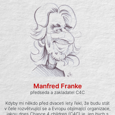
Manfred Franke
předseda a zakladatel C4C
Kdyby mi někdo před dvaceti lety řekl, že budu stát
v čele rozvětvující se a Evropu objímající organizace,
jakou dnes Chance 4 children (C4C) je, jen bych s