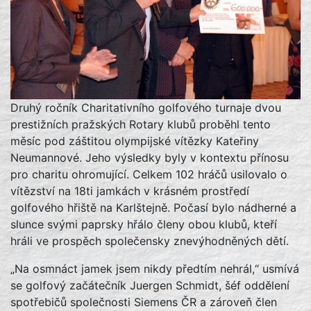
Druhý ročník Charitativního golfového turnaje dvou
prestižních pražských Rotary klubů proběhl tento
měsíc pod záštitou olympijské vítězky Kateřiny
Neumannové. Jeho výsledky byly v kontextu přínosu
pro charitu ohromující. Celkem 102 hráčů usilovalo o
vítězství na 18ti jamkách v krásném prostředí
golfového hřiště na Karlštejně. Počasí bylo nádherné a
slunce svými paprsky hřálo členy obou klubů, kteří
hráli ve prospěch společensky znevýhodněných dětí.
„Na osmnáct jamek jsem nikdy předtím nehrál,“ usmívá
se golfový začátečník Juergen Schmidt, šéf oddělení
spotřebičů společnosti Siemens ČR a zároveň člen