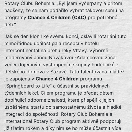
Rotary Clubu Bohemia. „Byl jsem vyčerpaný a přitom
nadšený, že se nám podařilo vybrat takovou sumu na
programy
Chance 4 Children (C4C)
pro potřebné
děti.“
Jak se den klonil ke svému konci, oslavili rotariáni tuto
mimořádnou událost gala recepcí v hotelu
Intercontinental na břehu řeky Vltavy. Výborně
moderovaný Janou Novákovou-Adamcovou začal
večer dojemným vystoupením skupiny hudebníků z
dětského domova v Sázavě. Tato talentovaná mládež
je zapojená v
Chance 4 Children
programu
„Springboard to Life“ a účastní se pravidelných
týdenních lekcí. Cílem programu je předat dětem
doplňující odborné znalosti, které přispějí k jejich
úspěšnému startu do samostatnému života a hladké
integraci do společnosti. Rotary Club Bohemia a
International Rotary Club program aktivně podporují
již třetím rokem a díky nim se ho může účastnit více