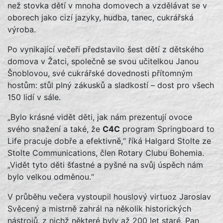
než stovka dětí v mnoha domovech a vzdělávat se v
oborech jako cizí jazyky, hudba, tanec, cukrářská
výroba.
Po vynikající večeři představilo šest dětí z dětského
domova v Žatci, společně se svou učitelkou Janou
Šnoblovou, své cukrářské dovednosti přítomným
hostům: stůl plný zákusků a sladkostí – dost pro všech
150 lidí v sále.
„Bylo krásné vidět děti, jak nám prezentují ovoce
svého snažení a také, že
C4C
program Springboard to
Life pracuje dobře a efektivně,“ říká Halgard Stolte ze
Stolte Communications, člen Rotary Clubu Bohemia.
„Vidět tyto děti šťastné a pyšné na svůj úspěch nám
bylo velkou odměnou.“
V průběhu večera vystoupil houslový virtuoz Jaroslav
Svěcený a mistrně zahrál na několik historických
nástrojů, z nichž některé byly až 200 let staré. Pan