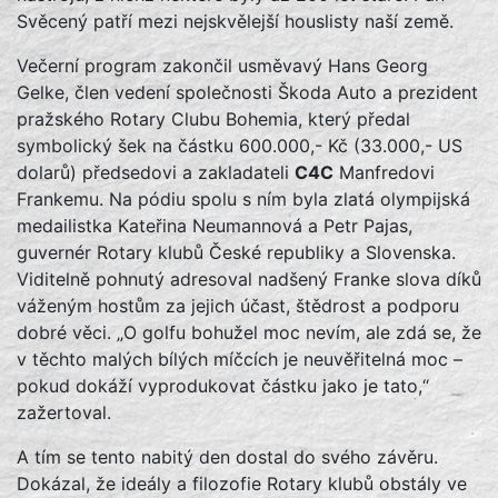
Svěcený patří mezi nejskvělejší houslisty naší země.
Večerní program zakončil usměvavý Hans Georg
Gelke, člen vedení společnosti Škoda Auto a prezident
pražského Rotary Clubu Bohemia, který předal
symbolický šek na částku 600.000,- Kč (33.000,- US
dolarů) předsedovi a zakladateli
C4C
Manfredovi
Frankemu. Na pódiu spolu s ním byla zlatá olympijská
medailistka Kateřina Neumannová a Petr Pajas,
guvernér Rotary klubů České republiky a Slovenska.
Viditelně pohnutý adresoval nadšený Franke slova díků
váženým hostům za jejich účast, štědrost a podporu
dobré věci. „O golfu bohužel moc nevím, ale zdá se, že
v těchto malých bílých míčcích je neuvěřitelná moc –
pokud dokáží vyprodukovat částku jako je tato,“
zažertoval.
A tím se tento nabitý den dostal do svého závěru.
Dokázal, že ideály a filozofie Rotary klubů obstály ve