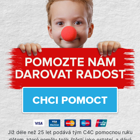
CHCI POMOCT
Již déle než 25 let podává tým C4C pomocnou ruku
dětem, které neměly tolik štěstí jako ostatní, a dává