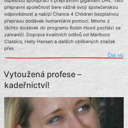
úspěšnou spolupráci s přepravním gigantem DHL. Tato
přepravní společnost bere vážně svoji společenskou
odpovědnost a nabízí Chance 4 Children bezplatnou
přepravu dodávek humanitární pomoci. Mnoho z
těchto dodávek do programu Robin Hood pochází ze
zahraničí. Doprava kvalitních oděvů od Marlboro
Classics, Helly Hansen a dalších oblíbených značek
přes
Číst víc
Vytoužená profese –
kadeřnictví!