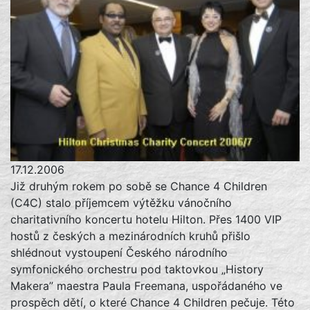
17.12.2006
Již druhým rokem po sobě se Chance 4 Children
(C4C) stalo příjemcem výtěžku vánočního
charitativního koncertu hotelu Hilton. Přes 1400 VIP
hostů z českých a mezinárodních kruhů přišlo
shlédnout vystoupení Českého národního
symfonického orchestru pod taktovkou „History
Makera” maestra Paula Freemana, uspořádaného ve
prospěch dětí, o které Chance 4 Children pečuje. Této