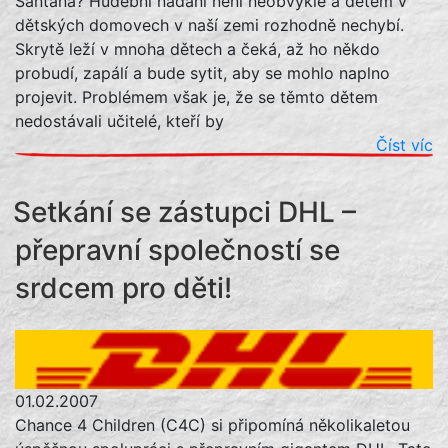
Santana? Hudební nadání není neobvyklé a dětem v
dětských domovech v naší zemi rozhodně nechybí.
Skrytě leží v mnoha dětech a čeká, až ho někdo
probudí, zapálí a bude sytit, aby se mohlo naplno
projevit. Problémem však je, že se těmto dětem
nedostávali učitelé, kteří by
Číst víc
Setkání se zástupci DHL –
přepravní společností se
srdcem pro děti!
01.02.2007
Chance 4 Children (C4C) si připomíná několikaletou