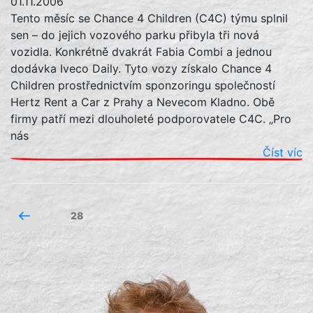
01.11.2006
Tento měsíc se Chance 4 Children (C4C) týmu splnil
sen – do jejich vozového parku přibyla tři nová
vozidla. Konkrétně dvakrát Fabia Combi a jednou
dodávka Iveco Daily. Tyto vozy získalo Chance 4
Children prostřednictvím sponzoringu společností
Hertz Rent a Car z Prahy a Nevecom Kladno. Obě
firmy patří mezi dlouholeté podporovatele C4C. „Pro
nás
Číst víc
Navigace
Previous
Page
28
page
pro
příspěvky